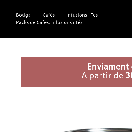
Vés
al
Botiga
Cafès
Infusions i Tes
contingut
Packs de Cafès, Infusions i Tés
Enviament 
A partir de
3