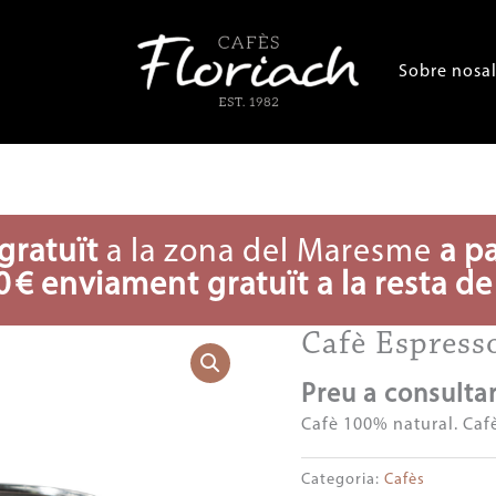
Sobre nosal
gratuït
a la zona del Maresme
a pa
0 € enviament gratuït a la resta de
Cafè Espress
Preu a consulta
Cafè 100% natural. Cafè
Categoria:
Cafès