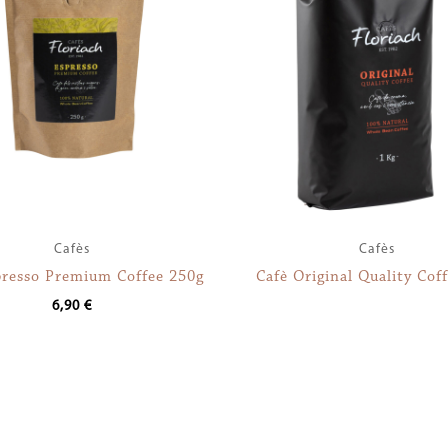
Cafès
Cafès
presso Premium Coffee 250g
Cafè Original Quality Cof
6,90
€