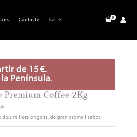
tres
Contacte
Ca
rtir de 15 €.
 la Península
.
o Premium Coffee 2Kg
r*
 dels millors orígens, de gran aroma i sabor.